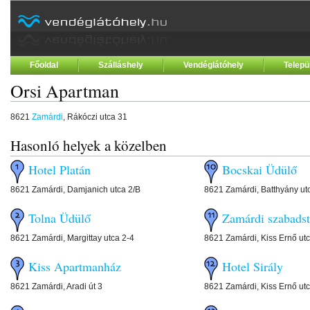
Főoldal
Szálláshely
Vendéglátóhely
Telepü
Orsi Apartman
8621
Zamárdi
, Rákóczi utca 31
Hasonló helyek a közelben
Hotel Platán
Bocskai Üdülő
8621 Zamárdi, Damjanich utca 2/B
8621 Zamárdi, Batthyány ut
Tolna Üdülő
Zamárdi szabads
8621 Zamárdi, Margittay utca 2-4
8621 Zamárdi, Kiss Ernő ut
Kiss Apartmanház
Hotel Sirály
8621 Zamárdi, Aradi út 3
8621 Zamárdi, Kiss Ernő ut