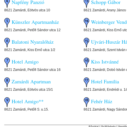
Napfény Panzió
Schopp Gábor
8621 Zamárdi, Eötvös utca 10
8621 Zamárdi, Arany János 
Künszler Apartmanház
Weinberger Vend
8621 Zamárdi, Petőfi Sándor utca 12
8621 Zamárdi, Kiss Ernő utc
Balatoni Nyaralóház
Ujvári-Huszár H
8621 Zamárdi, Kiss Ernő utca 1/2
8621 Zamárdi, Szent István 
Hotel Amigo
Kiss Istvánné
8621 Zamárdi, Petőfi Sándor utca 16
8621 Zamárdi, Dobó István 
Zamárdi Apartman
Hotel Familia
8621 Zamárdi, Eötvös utca 15/1
8621 Zamárdi, Endrédi u. 1/
Hotel Amigo**
Fehér Ház
8621 Zamárdi, Petőfi S. u.15.
8621 Zamárdi, Nagy Sándor 
Főoldal
|
Szálláshely
|
Vendég