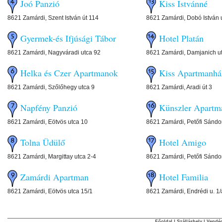
Joó Panzió
Kiss Istvánné
8621 Zamárdi, Szent István út 114
8621 Zamárdi, Dobó István 
Gyermek-és Ifjúsági Tábor
Hotel Platán
8621 Zamárdi, Nagyváradi utca 92
8621 Zamárdi, Damjanich ut
Helka és Czer Apartmanok
Kiss Apartmanhá
8621 Zamárdi, Szőlőhegy utca 9
8621 Zamárdi, Aradi út 3
Napfény Panzió
Künszler Apartm
8621 Zamárdi, Eötvös utca 10
8621 Zamárdi, Petőfi Sándo
Tolna Üdülő
Hotel Amigo
8621 Zamárdi, Margittay utca 2-4
8621 Zamárdi, Petőfi Sándo
Zamárdi Apartman
Hotel Familia
8621 Zamárdi, Eötvös utca 15/1
8621 Zamárdi, Endrédi u. 1/
Főoldal
|
Szálláshely
|
Vendég