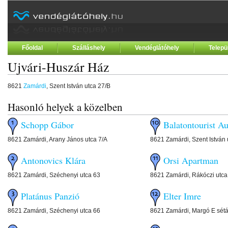
Főoldal
Szálláshely
Vendéglátóhely
Telepü
Ujvári-Huszár Ház
8621
Zamárdi
, Szent István utca 27/B
Hasonló helyek a közelben
Schopp Gábor
Balatontourist A
8621 Zamárdi, Arany János utca 7/A
8621 Zamárdi, Szent István 
Antonovics Klára
Orsi Apartman
8621 Zamárdi, Széchenyi utca 63
8621 Zamárdi, Rákóczi utca
Platánus Panzió
Elter Imre
8621 Zamárdi, Széchenyi utca 66
8621 Zamárdi, Margó E sétá