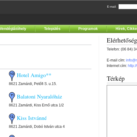
E-mail:
Vendéglátóhely
Település
Programok
Hírek, Cikk
Elérhetősé
Telefon: (06 84) 
E-mail cím:
info@
Internet cím:
http:
Hotel Amigo**
Térkép
8621 Zamárdi, Petőfi S. u.15.
Balatoni Nyaralóház
8621 Zamárdi, Kiss Ernő utca 1/2
Kiss Istvánné
8621 Zamárdi, Dobó István utca 4