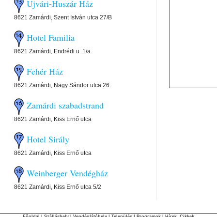
Ujvári-Huszár Ház
8621 Zamárdi, Szent István utca 27/B
Hotel Familia
8621 Zamárdi, Endrédi u. 1/a
Fehér Ház
8621 Zamárdi, Nagy Sándor utca 26.
Zamárdi szabadstrand
8621 Zamárdi, Kiss Ernő utca
Hotel Sirály
8621 Zamárdi, Kiss Ernő utca
Weinberger Vendégház
8621 Zamárdi, Kiss Ernő utca 5/2
Főoldal
|
Szálláshely
|
Vendéglátóhely
|
Település
|
Programok
|
Hírek, Cikkek