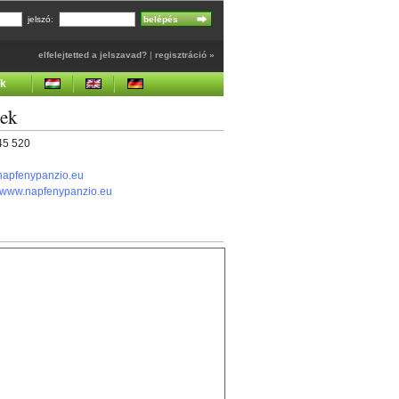
jelszó:
elfelejtetted a jelszavad?
|
regisztráció »
ek
gek
345 520
napfenypanzio.eu
//www.napfenypanzio.eu