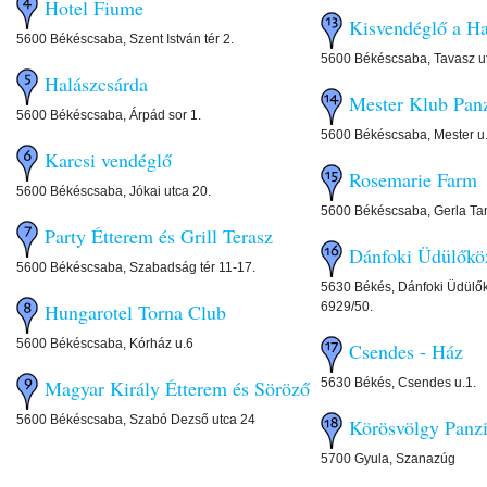
Hotel Fiume
Kisvendéglő a Ha
5600 Békéscsaba, Szent István tér 2.
5600 Békéscsaba, Tavasz u
Halászcsárda
Mester Klub Pan
5600 Békéscsaba, Árpád sor 1.
5600 Békéscsaba, Mester u
Karcsi vendéglő
Rosemarie Farm
5600 Békéscsaba, Jókai utca 20.
5600 Békéscsaba, Gerla Ta
Party Étterem és Grill Terasz
Dánfoki Üdülőkö
5600 Békéscsaba, Szabadság tér 11-17.
5630 Békés, Dánfoki Üdülők
6929/50.
Hungarotel Torna Club
5600 Békéscsaba, Kórház u.6
Csendes - Ház
5630 Békés, Csendes u.1.
Magyar Király Étterem és Söröző
5600 Békéscsaba, Szabó Dezső utca 24
Körösvölgy Panz
5700 Gyula, Szanazúg