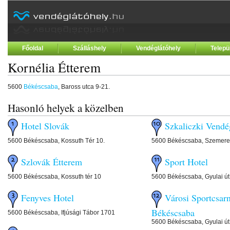
Főoldal
Szálláshely
Vendéglátóhely
Telepü
Kornélia Étterem
5600
Békéscsaba
, Baross utca 9-21.
Hasonló helyek a közelben
Hotel Slovák
Szkaliczki Vendé
5600 Békéscsaba, Kossuth Tér 10.
5600 Békéscsaba, Szemere
Szlovák Étterem
Sport Hotel
5600 Békéscsaba, Kossuth tér 10
5600 Békéscsaba, Gyulai út
Fenyves Hotel
Városi Sportcsar
Békéscsaba
5600 Békéscsaba, Ifjúsági Tábor 1701
5600 Békéscsaba, Gyulai út