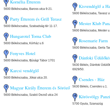
Kornélia Étterem
Kisvendéglő a Ha
5600 Békéscsaba, Baross utca 9-21.
5600 Békéscsaba, Tavasz u
Party Étterem és Grill Terasz
Mester Klub Pan
5600 Békéscsaba, Szabadság tér 11-17.
5600 Békéscsaba, Mester u
Hungarotel Torna Club
Rosemarie Farm
5600 Békéscsaba, Kórház u.6
5600 Békéscsaba, Gerla Ta
Fenyves Hotel
Dánfoki Üdülőkö
5600 Békéscsaba, Ifjúsági Tábor 1701
5630 Békés, Dánfoki Üdülők
6929/50.
Karcsi vendéglő
5600 Békéscsaba, Jókai utca 20.
Csendes - Ház
5630 Békés, Csendes u.1.
Magyar Király Étterem és Söröző
5600 Békéscsaba, Szabó Dezső utca 24
Körösvölgy Panz
5700 Gyula, Szanazúg