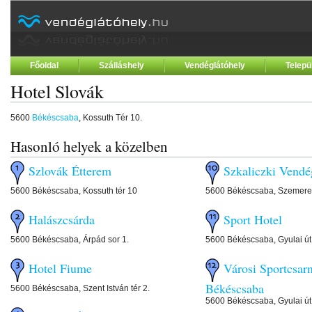
Főoldal
Szálláshely
Vendéglátóhely
Telepü
Hotel Slovák
5600
Békéscsaba
, Kossuth Tér 10.
Hasonló helyek a közelben
Szlovák Étterem
Szkaliczki Vendé
5600 Békéscsaba, Kossuth tér 10
5600 Békéscsaba, Szemere
Halászcsárda
Sport Hotel
5600 Békéscsaba, Árpád sor 1.
5600 Békéscsaba, Gyulai út
Hotel Fiume
Városi Sportcsar
Békéscsaba
5600 Békéscsaba, Szent István tér 2.
5600 Békéscsaba, Gyulai út