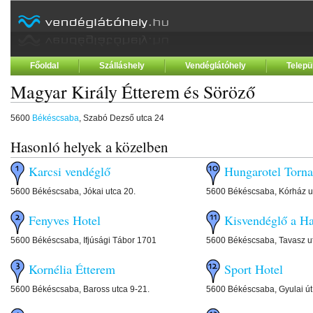
Főoldal
Szálláshely
Vendéglátóhely
Telepü
Magyar Király Étterem és Söröző
5600
Békéscsaba
, Szabó Dezső utca 24
Hasonló helyek a közelben
Karcsi vendéglő
Hungarotel Torn
5600 Békéscsaba, Jókai utca 20.
5600 Békéscsaba, Kórház u
Fenyves Hotel
Kisvendéglő a Ha
5600 Békéscsaba, Ifjúsági Tábor 1701
5600 Békéscsaba, Tavasz u
Kornélia Étterem
Sport Hotel
5600 Békéscsaba, Baross utca 9-21.
5600 Békéscsaba, Gyulai út