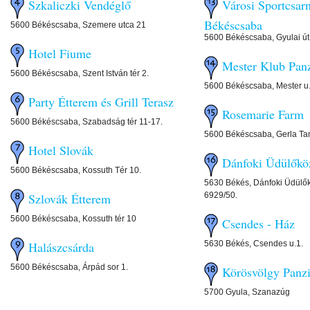
Szkaliczki Vendéglő
Városi Sportcsar
Békéscsaba
5600 Békéscsaba, Szemere utca 21
5600 Békéscsaba, Gyulai út
Hotel Fiume
Mester Klub Pan
5600 Békéscsaba, Szent István tér 2.
5600 Békéscsaba, Mester u
Party Étterem és Grill Terasz
Rosemarie Farm
5600 Békéscsaba, Szabadság tér 11-17.
5600 Békéscsaba, Gerla Ta
Hotel Slovák
Dánfoki Üdülőkö
5600 Békéscsaba, Kossuth Tér 10.
5630 Békés, Dánfoki Üdülők
6929/50.
Szlovák Étterem
5600 Békéscsaba, Kossuth tér 10
Csendes - Ház
5630 Békés, Csendes u.1.
Halászcsárda
5600 Békéscsaba, Árpád sor 1.
Körösvölgy Panz
5700 Gyula, Szanazúg