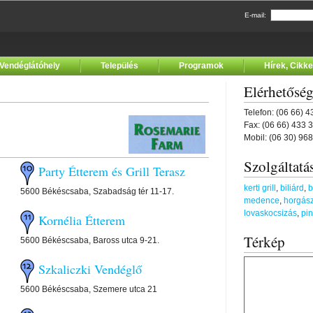
E-mail:
Vendéglátóhely
Település
Programok
Hírek, Cikk
Elérhetősé
Telefon: (06 66) 
Fax: (06 66) 433 
Mobil: (06 30) 96
Szolgáltatá
Party Étterem és Grill Terasz
kerti grill
,
biliárd
,
b
5600 Békéscsaba, Szabadság tér 11-17.
medence
,
horgász
lovaskocsizás
,
pi
Kornélia Étterem
Térkép
5600 Békéscsaba, Baross utca 9-21.
Szkaliczki Vendéglő
5600 Békéscsaba, Szemere utca 21