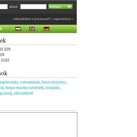
jelszó:
elfelejtetted a jelszavad?
|
regisztráció »
ek
gek
433 329
329
8 2102
sok
ográcsolás
,
csónakázás
,
falusi turizmus
,
at
,
kutya-macska bevihető
,
lovaglás
,
ng-pong
,
zárt parkoló