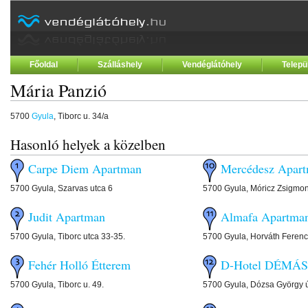
Főoldal
Szálláshely
Vendéglátóhely
Telepü
Mária Panzió
5700
Gyula
, Tiborc u. 34/a
Hasonló helyek a közelben
Carpe Diem Apartman
Mercédesz Apar
5700 Gyula, Szarvas utca 6
5700 Gyula, Móricz Zsigmon
Judit Apartman
Almafa Apartma
5700 Gyula, Tiborc utca 33-35.
5700 Gyula, Horváth Ferenc
Fehér Holló Étterem
D-Hotel DÉMÁS
5700 Gyula, Tiborc u. 49.
5700 Gyula, Dózsa György ú