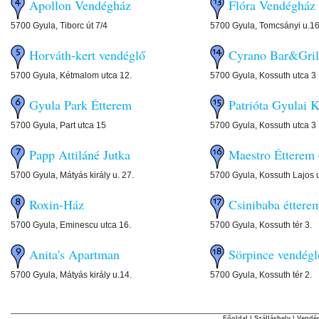
Apollon Vendégház
Flóra Vendégház
5700 Gyula, Tiborc út 7/4
5700 Gyula, Tomcsányi u.16
Horváth-kert vendéglő
Cyrano Bar&Gril
5700 Gyula, Kétmalom utca 12.
5700 Gyula, Kossuth utca 3
Gyula Park Étterem
Patrióta Gyulai 
5700 Gyula, Part utca 15
5700 Gyula, Kossuth utca 3
Papp Attiláné Jutka
Maestro Étterem 
5700 Gyula, Mátyás király u. 27.
5700 Gyula, Kossuth Lajos 
Roxin-Ház
Csinibaba éttere
5700 Gyula, Eminescu utca 16.
5700 Gyula, Kossuth tér 3.
Anita's Apartman
Sörpince vendégl
5700 Gyula, Mátyás király u.14.
5700 Gyula, Kossuth tér 2.
Főoldal
|
Szálláshely
|
Vendég