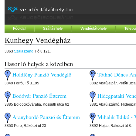
Főoldal
Szálláshely
Vendéglátóhely
Telepü
Kunhegy Vendégház
3863
Szalaszend
, Fő u.121.
Hasonló helyek a közelben
Holdfény Panzió Vendéglő
Tóthné Dénes An
3849 Forró, Fő u.195
3882 Abaújalpár, Petőfi utca
Bodóvár Panzió Étterem
Hidegpataki Ven
3885 Boldogkőváralja, Kossuth utca 62
3881 Abaújszántó, Hidegpa
Aranyhordó Panzió és Étterem
Mihalik Ildikó -
3853 Pere, Rákóczi út 23
3892 Hejce, Rákóczi út 8.