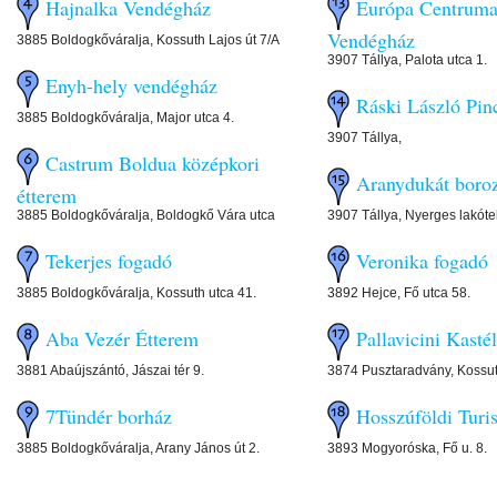
Hajnalka Vendégház
Európa Centruma
Vendégház
3885 Boldogkőváralja, Kossuth Lajos út 7/A
3907 Tállya, Palota utca 1.
Enyh-hely vendégház
Ráski László Pin
3885 Boldogkőváralja, Major utca 4.
3907 Tállya,
Castrum Boldua középkori
Aranydukát boroz
étterem
3885 Boldogkőváralja, Boldogkő Vára utca
3907 Tállya, Nyerges lakóte
Tekerjes fogadó
Veronika fogadó
3885 Boldogkőváralja, Kossuth utca 41.
3892 Hejce, Fő utca 58.
Aba Vezér Étterem
Pallavicini Kasté
3881 Abaújszántó, Jászai tér 9.
3874 Pusztaradvány, Kossut
7Tündér borház
Hosszúföldi Turi
3885 Boldogkőváralja, Arany János út 2.
3893 Mogyoróska, Fő u. 8.