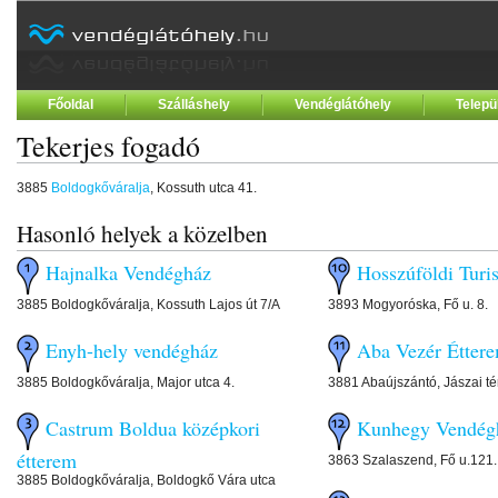
Főoldal
Szálláshely
Vendéglátóhely
Telepü
Tekerjes fogadó
3885
Boldogkőváralja
, Kossuth utca 41.
Hasonló helyek a közelben
Hajnalka Vendégház
Hosszúföldi Turi
3885 Boldogkőváralja, Kossuth Lajos út 7/A
3893 Mogyoróska, Fő u. 8.
Enyh-hely vendégház
Aba Vezér Étter
3885 Boldogkőváralja, Major utca 4.
3881 Abaújszántó, Jászai tér
Castrum Boldua középkori
Kunhegy Vendég
étterem
3863 Szalaszend, Fő u.121.
3885 Boldogkőváralja, Boldogkő Vára utca