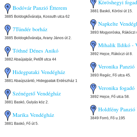
Köröshegyi foga
Bodóvár Panzió Étterem
3881 Baskó, Körösi út 15.
3885 Boldogkőváralja, Kossuth utca 62
Napkelte Vendég
7Tündér borház
3893 Mogyoróska, Rákóczi u
3885 Boldogkőváralja, Arany János út 2.
Mihalik Ildikó -
Tóthné Dénes Anikó
3892 Hejce, Rákóczi út 8.
3882 Abaújalpár, Petőfi utca 44
Veronika Panzió
Hidegpataki Vendégház
3893 Regéc, Fő utca 45.
3881 Abaújszántó, Hidegpatak Erdészház 1
Veronika fogadó
Szénégető Vendégház
3892 Hejce, Fő utca 58.
3881 Baskó, Gulyás köz 2.
Holdfény Panzió
Marika Vendégház
3849 Forró, Fő u.195
3881 Baskó, Fő út 5.