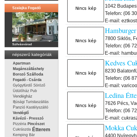
1042 Budapest 
Szalajka Fogadó
Telefon: (06 3
E-mail: eztko
Hamburger 
7800 Siklós, F
Szilvásvárad
Telefon: (06 7
E-mail: hambu
népszerű kategóriák
Kedves Cuk
Apartman
Magánszálláshely
8230 Balatonfü
Borozó
Szálloda
Telefon: (06 8
Fogadó - Csárda
E-mail: varico
Gyógyfürdő
Söröző
Üdülőház
Pub
Ledina Étt
Vendégház
Ifjúsági Turistaszállás
7626 Pécs, Va
Panzió
Kastélyszálló
Telefon: (06 7
Vendéglő
E-mail: cukra
Kávézó - Presszó
Pizzéria
Pincészet
Mokka Cukr
Étterem
Cukrászda
4400 Nyíregyh
Kemping
Bár