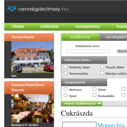
Főoldal
Szálláshely
Vendéglátóhely
Telepü
szálláshely
vendéglátóh
Termál Panzió
Szálláshely neve
:
Szálláshely típusa
Szálloda, Hotel
Panzió, Motel
Turistaszállás
Ifjúsági szállás
Igal
Szolgáltatások
Trattoria Pomo Doro
Étterem
Wellness
Üzleti
Sport
Szabadidős
Cukrászda
Monarchia 
Budapest V. kerület