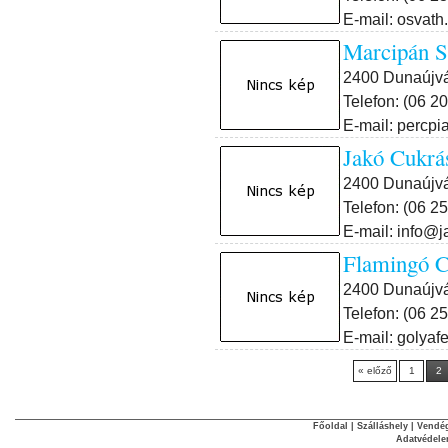
E-mail: osvath
Marcipán S
2400 Dunaújvár
Telefon: (06 2
E-mail: percp
Jakó Cukrá
2400 Dunaújvá
Telefon: (06 2
E-mail: info@
Flamingó C
2400 Dunaújvá
Telefon: (06 2
E-mail: golyaf
« előző
1
2
Főoldal
|
Szálláshely
|
Vendég
Adatvédel