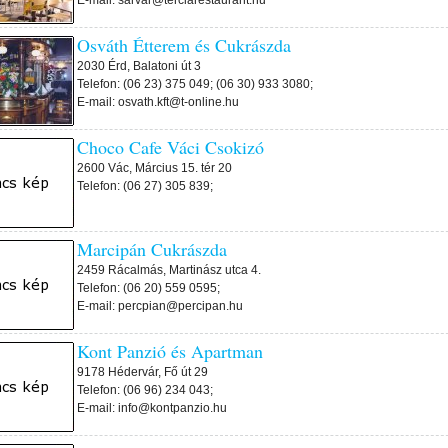
Osváth Étterem és Cukrászda
2030 Érd, Balatoni út 3
Telefon: (06 23) 375 049; (06 30) 933 3080;
E-mail: osvath.kft@t-online.hu
Choco Cafe Váci Csokizó
2600 Vác, Március 15. tér 20
Telefon: (06 27) 305 839;
Marcipán Cukrászda
2459 Rácalmás, Martinász utca 4.
Telefon: (06 20) 559 0595;
E-mail: percpian@percipan.hu
Kont Panzió és Apartman
9178 Hédervár, Fő út 29
Telefon: (06 96) 234 043;
E-mail: info@kontpanzio.hu