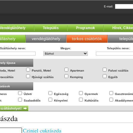
E-mail:
Vendéglátóhely
Település
Programok
Hírek, Cikk
álláshely
vendéglátóhely
torkos csütörtök
települ
Szálláshely neve
:
Megye
:
Település neve
:
hely típusa
loda, Hotel
Panzió, Motel
Apartman
Falusi szállás
staszállás
Ifjúsági szállás
Kemping
Egyéb
tatások
lness
Üzleti
Egészség
Gyermek
Gasztronóm
t
Szabadidős
Kényelmi
Kultúrális
Akadálymen
ászda
Cziniel cukrászda