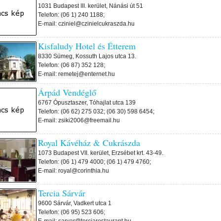
1031 Budapest III. kerület, Nánási út 51
Telefon: (06 1) 240 1188;
E-mail: cziniel@czinielcukraszda.hu
Kisfaludy Hotel és Étterem
8330 Sümeg, Kossuth Lajos utca 13.
Telefon: (06 87) 352 128;
E-mail: remetej@enternet.hu
Árpád Vendéglő
6767 Ópusztaszer, Tóhajlat utca 139
Telefon: (06 62) 275 032; (06 30) 598 6454;
E-mail: zsiki2006@freemail.hu
Royal Kávéház & Cukrászda
1073 Budapest VII. kerület, Erzsébet krt. 43-49.
Telefon: (06 1) 479 4000; (06 1) 479 4760;
E-mail: royal@corinthia.hu
Tercia Sárvár
9600 Sárvár, Vadkert utca 1
Telefon: (06 95) 523 606;
E-mail: sarvar@terciarestaurant.hu