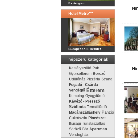
Esztergom
Hotel Metro***
Budapest XIII. kerület
népszerű kategóriák
Kastélyszálló
Pub
Gyorsétterem
Borozó
Üdülőház
Pizzéria
Strand
Fogadó - Csárda
Étterem
Vendéglő
Kemping
Gyógyfürdő
Kávézó - Presszó
Szálloda
Termálfürdő
Panzió
Magánszálláshely
Cukrászda
Pincészet
Ifjúsági Turistaszállás
Söröző
Bár
Apartman
Vendégház