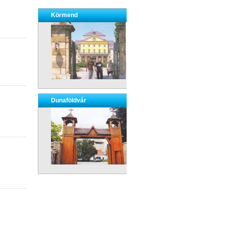
Körmend
Dunaföldvár