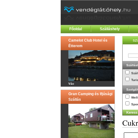
Főoldal
Szálláshely
sz
Camelot Club Hotel és
Étterem
Szállás
Szál
Turi
Vác
Szolgál
Gran Camping és Ifjúsági
Wel
Szállás
Spor
Cukr