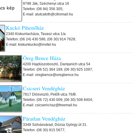
9798 Ják, Széchenyi utca 16
Telefon: (06 94) 356 305;
E-mail: alutcatoth@citromail.hu
Kuckó Pihenőház
2340 Kiskunlacháza, Tavasz utca 1/a.
Telefon: (06 24) 430 586; (06 30) 914 7628;
E-mail: kiskunkucko@invitel.hu
Öreg Bence Háza
4200 Hajdúszoboszló, Damjanich utca 54
Telefon: (06 52) 364 189; (06 30) 925 1097;
E-mail: oregbence@oregbence.hu
Csicseri Vendégház
7817 Diósviszló, Petőfi utca 76/B.
Telefon: (06 72) 430 009; (06 30) 508 8404;
E-mail: csicseriv.haz@freemail.hu
Páratlan Vendégház
3348 Szilvásvárad, Dózsa György út 31.
Telefon: (06 30) 915 5677;