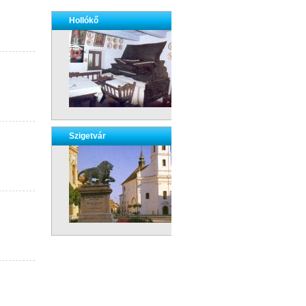
Hollókő
Szigetvár