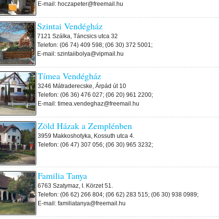
E-mail: hoczapeter@freemail.hu
Szintai Vendégház
7121 Szálka, Táncsics utca 32
Telefon: (06 74) 409 598; (06 30) 372 5001;
E-mail: szintaiibolya@vipmail.hu
Tímea Vendégház
3246 Mátraderecske, Árpád út 10
Telefon: (06 36) 476 027; (06 20) 961 2200;
E-mail: timea.vendeghaz@freemail.hu
Zöld Házak a Zemplénben
3959 Makkoshotyka, Kossuth utca 4.
Telefon: (06 47) 307 056; (06 30) 965 3232;
Familia Tanya
6763 Szatymaz, I. Körzet 51.
Telefon: (06 62) 266 804; (06 62) 283 515; (06 30) 938 0989;
E-mail: familiatanya@freemail.hu