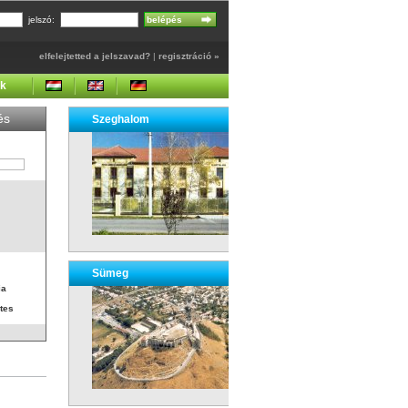
jelszó:
elfelejtetted a jelszavad?
|
regisztráció »
ek
és
Szeghalom
Sümeg
ia
tes