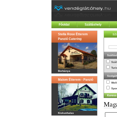
Főoldal
Szálláshely
sz
Stella Rose Étterem
Panzió Catering
Szállás
Szál
Turi
Borbánya
Szolgál
Malom Étterem - Panzió
Wel
Spor
Magá
Kiskunhalas