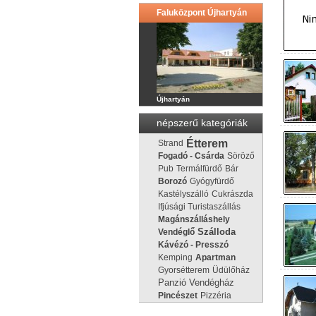
Faluközpont Újhartyán
Újhartyán
népszerű kategóriák
Étterem
Strand
Fogadó - Csárda
Söröző
Pub
Termálfürdő
Bár
Borozó
Gyógyfürdő
Kastélyszálló
Cukrászda
Ifjúsági Turistaszállás
Magánszálláshely
Vendéglő
Szálloda
Kávézó - Presszó
Kemping
Apartman
Gyorsétterem
Üdülőház
Panzió
Vendégház
Pincészet
Pizzéria