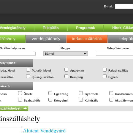
E-mail:
Vendéglátóhely
Település
Programok
Hírek, Cikk
álláshely
vendéglátóhely
torkos csütörtök
települ
Szálláshely neve
:
Megye
:
Település neve
:
hely típusa
loda, Hotel
Panzió, Motel
Apartman
Falusi szállás
staszállás
Ifjúsági szállás
Kemping
Egyéb
tatások
lness
Üzleti
Egészség
Gyermek
Gasztronóm
t
Szabadidős
Kényelmi
Kultúrális
Akadálymen
nszálláshely
Alutcai Vendégváró