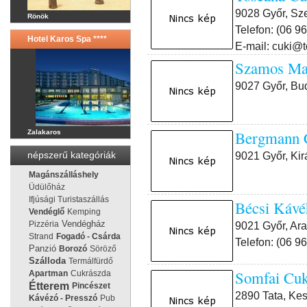
9028 Győr, Sze
Rönök
Telefon: (06 9
Hotel Karos Spa ****
E-mail: cuki@
Szamos M
9027 Győr, Bud
Bergmann
Zalakaros
9021 Győr, Kir
népszerű kategóriák
Magánszálláshely
Üdülőház
Ifjúsági Turistaszállás
Bécsi Káv
Vendéglő
Kemping
Vendégház
9021 Győr, Ara
Pizzéria
Strand
Fogadó - Csárda
Telefon: (06 9
Panzió
Borozó
Söröző
Szálloda
Termálfürdő
Somfai C
Apartman
Cukrászda
Étterem
Pincészet
2890 Tata, Kes
Kávézó - Presszó
Pub