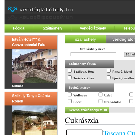
Főoldal
Szálláshely
Vendéglátóhely
Telepü
szálláshely
vendéglátóh
István Hotel*** &
Gasztronómiai Falu
Szálláshely neve
:
Szálláshely típusa
Szálloda, Hotel
Panzió, Motel
Turistaszállás
Ifjúsági szállás
Sormás
Szolgáltatások
Székely Tanya Csárda -
Wellness
Üzleti
Rönök
Sport
Szabadidős
Cukrászda
Toscana C