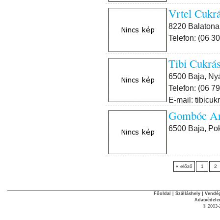
Vrtel Cuk
8220 Balatona
Telefon: (06 3
Tibi Cukr
6500 Baja, Nyá
Telefon: (06 7
E-mail: tibic
Gombóc A
6500 Baja, Po
« előző
1
2
Főoldal
|
Szálláshely
|
Vendég
Adatvédel
© 2003-