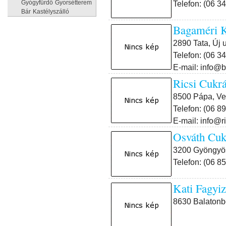
Telefon: (06 3
Gyógyfürdő
Gyorsétterem
Bár
Kastélyszálló
Bagaméri 
2890 Tata, Új 
Telefon: (06 3
E-mail: info@
Ricsi Cuk
8500 Pápa, Ve
Telefon: (06 8
E-mail: info@
Osváth Cu
3200 Gyöngyös
Telefon: (06 8
Kati Fagy
8630 Balatonbo