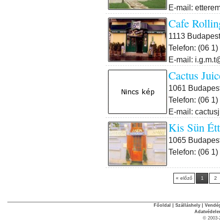
E-mail: etter
Cafe Rolli
1113 Budapest X
Telefon: (06 1
E-mail: i.g.m.
Cactus Jui
1061 Budapest V
Telefon: (06 1)
E-mail: cactu
Kis Sün Ét
1065 Budapest 
Telefon: (06 1
« előző
1
2
Főoldal
|
Szálláshely
|
Vendég
Adatvédel
© 2003-