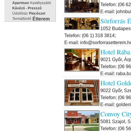
Apartman
Kastélyszálló
Telefon: (06 6
Kávézó - Presszó
E-mail: johnbu
Üdülőház
Pincészet
Étterem
Sörforrás 
Termálfürdő
1052 Budapest 
Telefon: (06 1) 318 3814;
E-mail: info@sorforrasetterem.h
Hotel Rába
9021 Győr, Árp
Telefon: (06 9
E-mail: raba.
Hotel Gold
9022 Győr, Szen
Telefon: (06 9
E-mail: golden
Convoy Cit
5081 Szajol, S
Telefon: (06 5