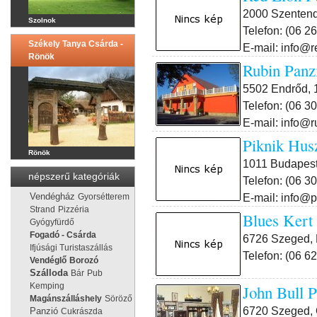
2000 Szentendr
Szolnok
Telefon: (06 2
Székely Tanya Csárda -
E-mail: info@r
Rönök
Rubin Panz
5502 Endrőd, 1
Telefon: (06 3
E-mail: info@r
Piknik Hus
Rönök
1011 Budapest I
népszerű kategóriák
Telefon: (06 3
E-mail: info@
Vendégház
Gyorsétterem
Strand
Pizzéria
Blues Kert
Gyógyfürdő
Fogadó - Csárda
6726 Szeged, 
Ifjúsági Turistaszállás
Telefon: (06 6
Vendéglő
Borozó
Szálloda
Bár
Pub
Kemping
John Bull 
Magánszálláshely
Söröző
6720 Szeged, 
Panzió
Cukrászda