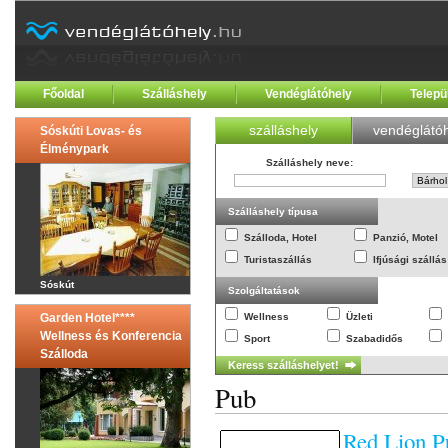
Főoldal
Szálláshely
Vendéglátóhely
Telepü
szálláshely
vendéglátóh
Sóskúti Lovas- és
Élménypark
Szálláshely neve
:
Szálláshely típusa
Szálloda, Hotel
Panzió, Motel
Turistaszállás
Ifjúsági szállás
Sóskút
Szolgáltatások
Garden Hotel****
Wellness
Üzleti
Wellness és Konferencia
Sport
Szabadidős
Szálloda
Pub
Red Lion P