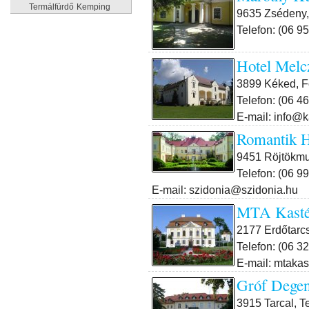
Termálfürdő
Kemping
9635 Zsédeny,
Telefon: (06 9
Hotel Melc
3899 Kéked, F
Telefon: (06 4
E-mail: info@k
Romantik H
9451 Röjtökmuz
Telefon: (06 9
E-mail: szidonia@szidonia.hu
MTA Kastél
2177 Erdőtarcs
Telefon: (06 3
E-mail: mtaka
Gróf Degenf
3915 Tarcal, Te