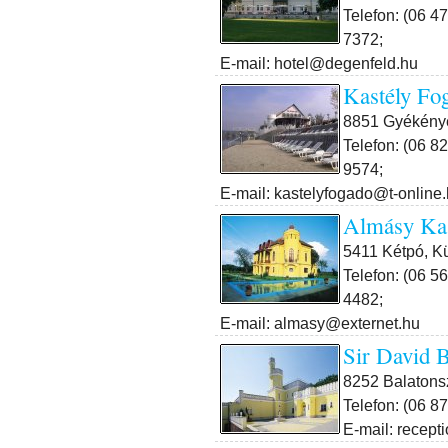
Telefon: (06 4
7372;
E-mail: hotel@degenfeld.hu
Kastély Fo
8851 Gyékénye
Telefon: (06 8
9574;
E-mail: kastelyfogado@t-online
Almásy Kas
5411 Kétpó, Kü
Telefon: (06 5
4482;
E-mail: almasy@externet.hu
Sir David B
8252 Balatons
Telefon: (06 8
E-mail: recept