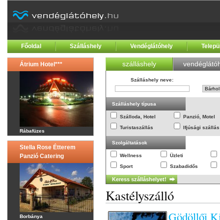
Főoldal
Szálláshely
Vendéglátóhely
Telepü
szálláshely
vendéglátóh
Átrium Hotel***
Szálláshely neve
:
Szálláshely típusa
Szálloda, Hotel
Panzió, Motel
Turistaszállás
Ifjúsági szállás
Rábafüzes
Szolgáltatások
Stella Rose Étterem
Panzió Catering
Wellness
Üzleti
Sport
Szabadidős
Kastélyszálló
Gödöllői Ki
Borbánya