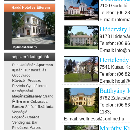
2100 Gödöllő, 
Hajdú Hotel és Étterem
Telefon: (06 2
E-mail: inform
Héderváry 
9178 Hédervár
Telefon: (06 9
Hajdúböszörmény
E-mail: info@
népszerű kategóriák
Hertelendy
Pub
Üdülőház
Apartman
7541 Kutas, 
Ifjúsági Turistaszállás
Telefon: (06 8
Gyógyfürdő
E-mail: hotel@
Kávézó - Presszó
Pizzéria
Gyorsétterem
Batthyány K
Kastélyszálló
Magánszálláshely
Strand
8782 Zalacsán
Étterem
Cukrászda
Telefon: (06 8
Borozó
Söröző
Szálloda
1183;
Vendéglő
Fogadó - Csárda
E-mail: wellness@t-online.hu
Vendégház
Bár
Maróthy Kú
Panzió
Pincészet