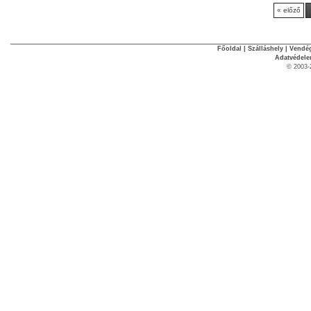
« előző
Főoldal
|
Szálláshely
|
Vendég
Adatvédel
© 2003-