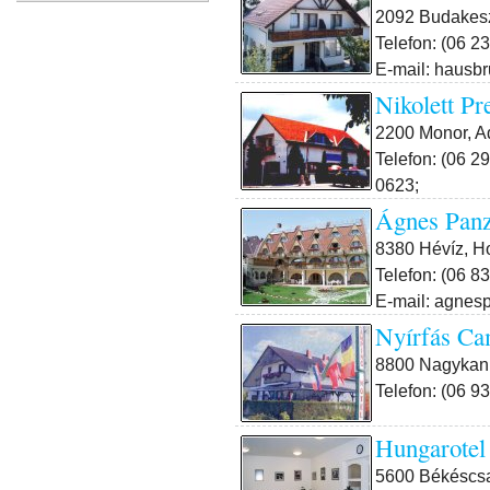
2092 Budakeszi
Telefon: (06 2
E-mail: hausb
Nikolett Pr
2200 Monor, Ad
Telefon: (06 2
0623;
Ágnes Panz
8380 Hévíz, Ho
Telefon: (06 8
E-mail: agnes
Nyírfás Ca
8800 Nagykaniz
Telefon: (06 9
Hungarotel
5600 Békéscsa