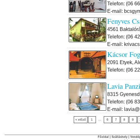
Telefon: (06 6
E-mail: bcsgy
Fenyves Cs
4561 Baktalórá
Telefon: (06 4
E-mail: krivac
Kácsor Fog
2091 Etyek, Alc
Telefon: (06 2
Lavia Panz
8315 Gyenesdi
Telefon: (06 8
E-mail: lavia@
…
« előző
1
6
7
8
9
Főoldal
|
Szálláshely
|
Vendég