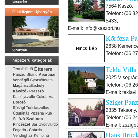
Veszprém
7564 Kaszó,
Faluközpont Újhartyán
Telefon: (06 8
5433;
E-mail: info@kaszort.hu
Kőrózsa Pa
2638 Kemence
Újhartyán
Telefon: (06 2
népszerű kategóriák
Tekla Villa
Étterem
Termálfürdő
Panzió
Strand
Apartman
2025 Visegrád,
Vendéglő
Gyorsétterem
Telefon: (06 2
Magánszálláshely
Kávézó - Presszó
E-mail: tekla
Kastélyszálló
Cukrászda
Sziget Pan
Borozó
Ifjúsági Turistaszállás
2335 Taksony, 
Üdülőház
Pizzéria
Pub
Telefon: (06 2
Söröző
Szálloda
E-mail: zszige
Pincészet
Bár
Gyógyfürdő
Fogadó - Csárda
Haus Bruc
Vendégház
Kemping