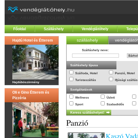
Főoldal
Szálláshely
Vendéglátóhely
Telepü
szálláshely
vendéglátóh
Hajdú Hotel és Étterem
Szálláshely neve
:
Szálláshely típusa
Szálloda, Hotel
Panzió, Motel
Turistaszállás
Ifjúsági szállás
Hajdúböszörmény
Szolgáltatások
Oli e Gino Étterem és
Pizzéria
Wellness
Üzleti
Sport
Szabadidős
Panzió
Kaszó Vadá