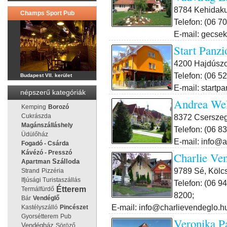
8784 Kehidaku
Champs Sport Pub
Telefon: (06 7
E-mail: gecse
Start Panz
4200 Hajdúszob
Telefon: (06 5
Budapest VII. kerület
E-mail: startp
népszerű kategóriák
Andrea Wel
Kemping
Borozó
8372 Cserszeg
Cukrászda
Magánszálláshely
Telefon: (06 8
Üdülőház
E-mail: info@
Fogadó - Csárda
Kávézó - Presszó
Charlie Ve
Apartman
Szálloda
9789 Sé, Kölcs
Strand
Pizzéria
Ifjúsági Turistaszállás
Telefon: (06 9
Étterem
Termálfürdő
8200;
Bár
Vendéglő
E-mail: info@charlievendeglo.h
Kastélyszálló
Pincészet
Gyorsétterem
Pub
Veronika P
Vendégház
Söröző