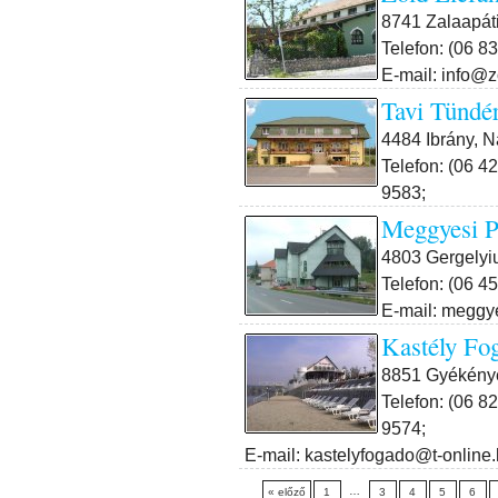
8741 Zalaapáti
Telefon: (06 8
E-mail: info@z
Tavi Tündé
4484 Ibrány, N
Telefon: (06 4
9583;
Meggyesi P
4803 Gergelyiu
Telefon: (06 4
E-mail: meggy
Kastély Fo
8851 Gyékénye
Telefon: (06 8
9574;
E-mail: kastelyfogado@t-online
…
« előző
1
3
4
5
6