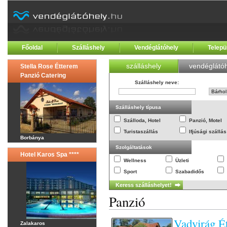
Főoldal
Szálláshely
Vendéglátóhely
Telepü
szálláshely
vendéglátóh
Stella Rose Étterem
Panzió Catering
Szálláshely neve
:
Szálláshely típusa
Szálloda, Hotel
Panzió, Motel
Turistaszállás
Ifjúsági szállás
Borbánya
Szolgáltatások
Hotel Karos Spa ****
Wellness
Üzleti
Sport
Szabadidős
Panzió
Vadvirág É
Zalakaros