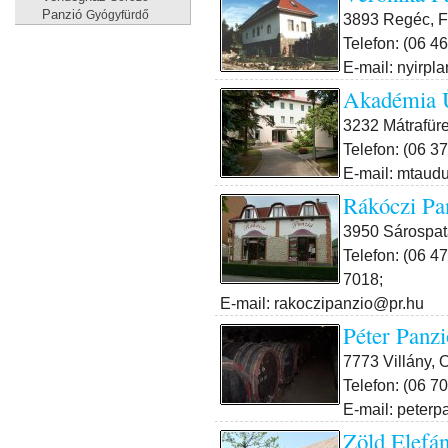
Panzió
Gyógyfürdő
3893 Regéc, F
Telefon: (06 4
E-mail: nyirpl
Akadémia 
3232 Mátrafür
Telefon: (06 3
E-mail: mtaud
Rákóczi Pa
3950 Sárospat
Telefon: (06 47
7018;
E-mail: rakoczipanzio@pr.hu
Péter Panzi
7773 Villány, 
Telefon: (06 7
E-mail: peter
Zöld Elefán