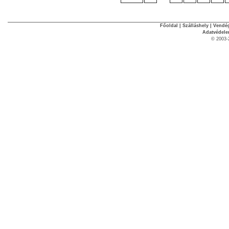
Főoldal
|
Szálláshely
|
Vendég
Adatvédel
© 2003-