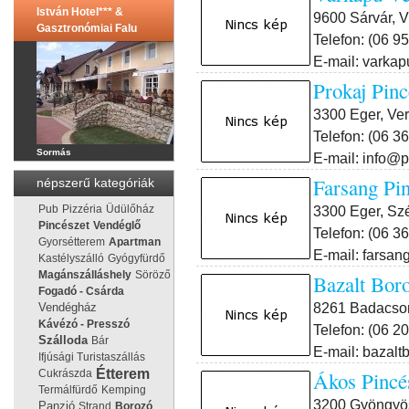
István Hotel*** &
9600 Sárvár, V
Gasztronómiai Falu
Telefon: (06 9
E-mail: varka
Prokaj Pi
3300 Eger, Ver
Telefon: (06 3
Sormás
E-mail: info@
Farsang P
népszerű kategóriák
3300 Eger, Sz
Pub
Pizzéria
Üdülőház
Pincészet
Vendéglő
Telefon: (06 3
Gyorsétterem
Apartman
E-mail: farsa
Kastélyszálló
Gyógyfürdő
Magánszálláshely
Söröző
Bazalt Bo
Fogadó - Csárda
8261 Badacson
Vendégház
Kávézó - Presszó
Telefon: (06 2
Szálloda
Bár
E-mail: bazal
Ifjúsági Turistaszállás
Étterem
Ákos Pinc
Cukrászda
Termálfürdő
Kemping
3200 Gyöngyös
Panzió
Strand
Borozó