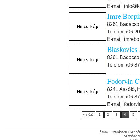
E-mail: info@
Imre Bor
8261 Badacson
Telefon: (06 2
E-mail: imreb
Blaskovic
8261 Badacson
Telefon: (06 8
Fodorvin C
8241 Aszófő, 
Telefon: (06 8
E-mail: fodor
« előző
1
2
3
4
5
Főoldal
|
Szálláshely
|
Vendég
Adatvédel
© 2003-