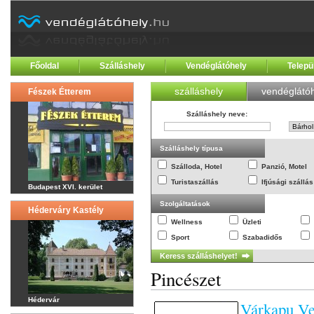
Főoldal
Szálláshely
Vendéglátóhely
Telepü
szálláshely
vendéglátóh
Fészek Étterem
Szálláshely neve
:
Szálláshely típusa
Szálloda, Hotel
Panzió, Motel
Turistaszállás
Ifjúsági szállás
Budapest XVI. kerület
Szolgáltatások
Héderváry Kastély
Wellness
Üzleti
Sport
Szabadidős
Pincészet
Hédervár
Várkapu Ve