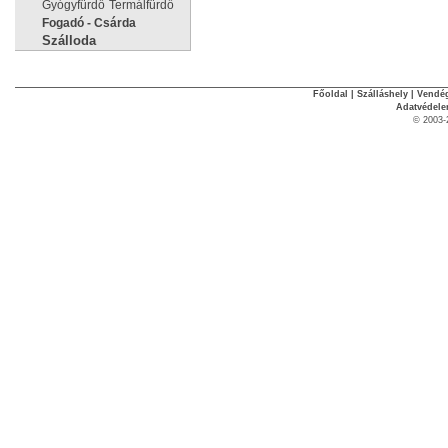
Gyógyfürdő
Termálfürdő
Fogadó - Csárda
Szálloda
Főoldal
|
Szálláshely
|
Vendég
Adatvédel
© 2003-