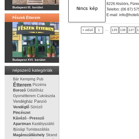
8226 Alsóörs, Füred
Budapest III. kerület
Telefon: (06 87) 57
E-mail: info@hotel
Fészek Étterem
…
« előző
1
135
136
137
1
Budapest XVI. kerület
népszerű kategóriák
Bár
Kemping
Pub
Étterem
Pizzéria
Borozó
Üdülőház
Gyorsétterem
Cukrászda
Vendégház
Panzió
Vendéglő
Söröző
Pincészet
Kávézó - Presszó
Apartman
Kastélyszálló
Ifjúsági Turistaszállás
Magánszálláshely
Strand