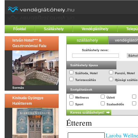
Főoldal
Szálláshely
Vendéglátóhely
Telepü
szálláshely
vendéglátóh
István Hotel*** &
Gasztronómiai Falu
Szálláshely neve
:
Szálláshely típusa
Szálloda, Hotel
Panzió, Motel
Turistaszállás
Ifjúsági szállás
Sormás
Szolgáltatások
Kisbuda Gyöngye
Wellness
Üzleti
Halétterem
Sport
Szabadidős
Étterem
Laroba Wellne