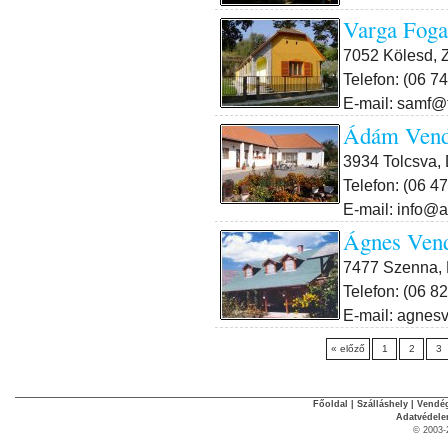
Varga Foga
7052 Kölesd, 
Telefon: (06 7
E-mail: samf@t
Ádám Vend
3934 Tolcsva, 
Telefon: (06 4
E-mail: info
Ágnes Ven
7477 Szenna, K
Telefon: (06 8
E-mail: agnes
« előző
1
2
3
Főoldal
|
Szálláshely
|
Vendég
Adatvédel
© 2003-