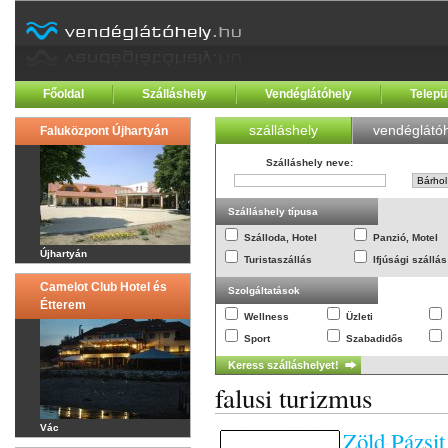
Főoldal
Szálláshely
Vendéglátóhely
Telepü
szálláshely
vendéglátóh
Faluközpont Újhartyán
Szálláshely neve
:
Szálláshely típusa
Szálloda, Hotel
Panzió, Motel
Újhartyán
Turistaszállás
Ifjúsági szállás
Camelot Club Hotel és
Szolgáltatások
Étterem
Wellness
Üzleti
Sport
Szabadidős
falusi turizmus
Vác
Zöld Pázsi