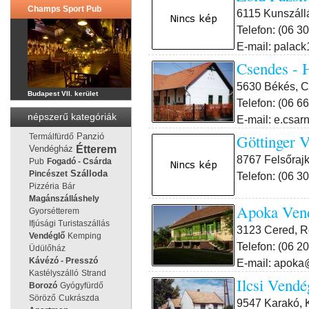
Champs Sport Pub
6115 Kunszállá
Telefon: (06 3
E-mail: palac
Csendes - 
5630 Békés, C
Budapest VII. kerület
Telefon: (06 6
népszerű kategóriák
E-mail: e.csar
Göttinger 
Panzió
Termálfürdő
Étterem
Vendégház
8767 Felsőrajk
Pub
Fogadó - Csárda
Pincészet
Szálloda
Telefon: (06 3
Pizzéria
Bár
Magánszálláshely
Apoka Ven
Gyorsétterem
Ifjúsági Turistaszállás
3123 Cered, R
Vendéglő
Kemping
Telefon: (06 2
Üdülőház
Kávézó - Presszó
E-mail: apoka
Kastélyszálló
Strand
Ilcsi Vend
Borozó
Gyógyfürdő
Söröző
Cukrászda
9547 Karakó, 