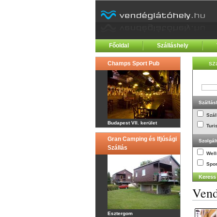
Főoldal
Szálláshely
sz
Champs Sport Pub
Szállás
Szál
Budapest VII. kerület
Turi
Gran Camping és Ifjúsági
Szolgál
Szállás
Wel
Spor
Vend
Esztergom