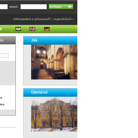
jelszó:
elfelejtetted a jelszavad?
|
regisztráció »
ek
és
Ják
Újfehértó
ia
tes