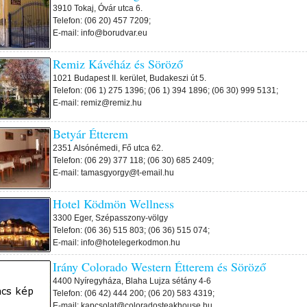
3910 Tokaj, Óvár utca 6.
Telefon: (06 20) 457 7209;
E-mail: info@borudvar.eu
Remiz Kávéház és Söröző
1021 Budapest II. kerület, Budakeszi út 5.
Telefon: (06 1) 275 1396; (06 1) 394 1896; (06 30) 999 5131;
E-mail: remiz@remiz.hu
Betyár Étterem
2351 Alsónémedi, Fő utca 62.
Telefon: (06 29) 377 118; (06 30) 685 2409;
E-mail: tamasgyorgy@t-email.hu
Hotel Ködmön Wellness
3300 Eger, Szépasszony-völgy
Telefon: (06 36) 515 803; (06 36) 515 074;
E-mail: info@hotelegerkodmon.hu
Irány Colorado Western Étterem és Söröző
4400 Nyíregyháza, Blaha Lujza sétány 4-6
Telefon: (06 42) 444 200; (06 20) 583 4319;
E-mail: kapcsolat@coloradosteakhouse.hu