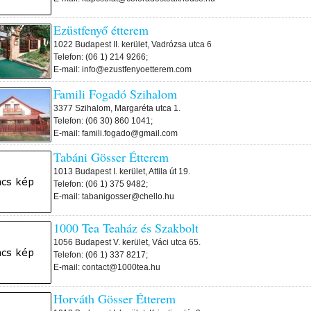
Ezüstfenyő étterem
1022 Budapest II. kerület, Vadrózsa utca 6
Telefon: (06 1) 214 9266;
E-mail: info@ezustfenyoetterem.com
Famili Fogadó Szihalom
3377 Szihalom, Margaréta utca 1.
Telefon: (06 30) 860 1041;
E-mail: famili.fogado@gmail.com
Tabáni Gösser Étterem
1013 Budapest I. kerület, Attila út 19.
Telefon: (06 1) 375 9482;
E-mail: tabanigosser@chello.hu
1000 Tea Teaház és Szakbolt
1056 Budapest V. kerület, Váci utca 65.
Telefon: (06 1) 337 8217;
E-mail: contact@1000tea.hu
Horváth Gösser Étterem