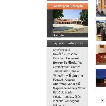
Faluközpont Újhartyán
Újhartyán
népszerű kategóriák
Kastélyszálló
Kávézó - Presszó
Kemping
Pincészet
Borozó
Szálloda
Pub
Gyorsétterem
Söröző
Panzió
Termálfürdő
Étterem
Gyógyfürdő
Fogadó - Csárda
Apartman
Vendéglő
Magánszálláshely
Strand
Bár
Cukrászda
Ifjúsági Turistaszállás
Vendégház
Pizzéria
Üdülőház