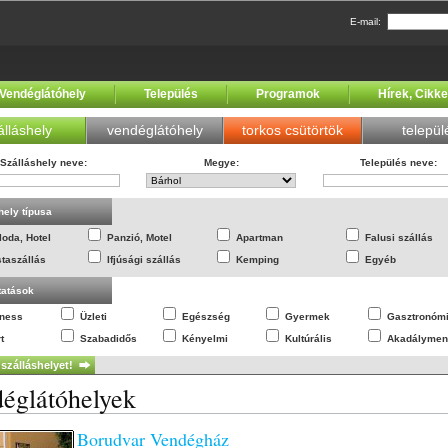
E-mail:
Vendéglátóhely
Település
Programok
Hírek, Cikk
álláshely
vendéglátóhely
torkos csütörtök
települ
Szálláshely neve
:
Megye
:
Település neve
:
hely típusa
loda, Hotel
Panzió, Motel
Apartman
Falusi szállás
staszállás
Ifjúsági szállás
Kemping
Egyéb
tatások
lness
Üzleti
Egészség
Gyermek
Gasztronóm
t
Szabadidős
Kényelmi
Kultúrális
Akadálymen
églátóhelyek
Borudvar Vendégház