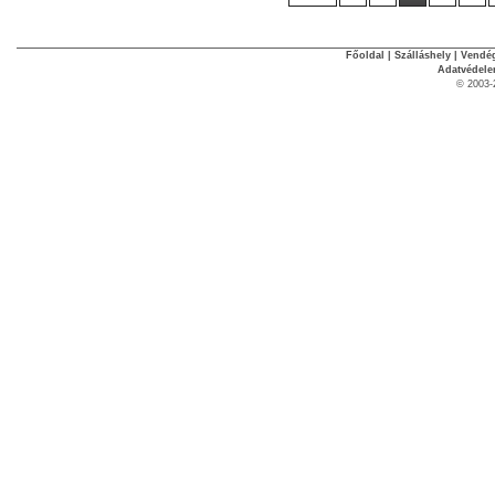
Főoldal
|
Szálláshely
|
Vendég
Adatvédel
© 2003-