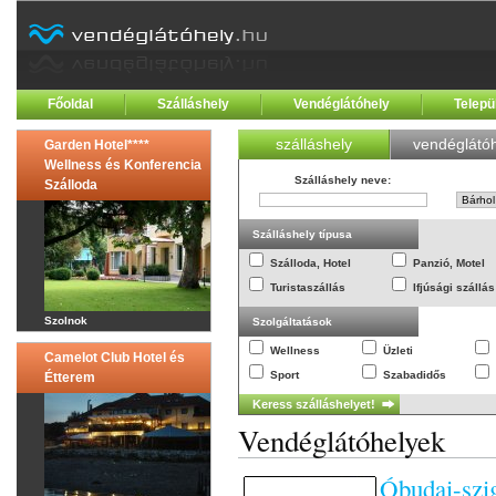
Főoldal
Szálláshely
Vendéglátóhely
Telepü
szálláshely
vendéglátóh
Garden Hotel****
Wellness és Konferencia
Szálláshely neve
:
Szálloda
Szálláshely típusa
Szálloda, Hotel
Panzió, Motel
Turistaszállás
Ifjúsági szállás
Szolnok
Szolgáltatások
Wellness
Üzleti
Camelot Club Hotel és
Sport
Szabadidős
Étterem
Vendéglátóhelyek
Óbudai-szi