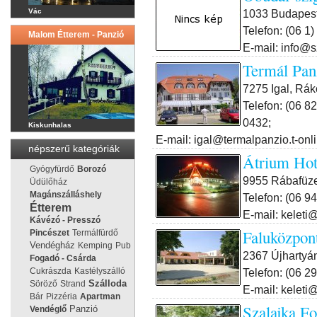
1033 Budapest I
Vác
Telefon: (06 1
Malom Étterem - Panzió
E-mail: info@s
Termál Pan
7275 Igal, Rák
Telefon: (06 8
0432;
Kiskunhalas
E-mail: igal@termalpanzio.t-onl
népszerű kategóriák
Átrium Hot
Gyógyfürdő
Borozó
9955 Rábafüze
Üdülőház
Magánszálláshely
Telefon: (06 9
Étterem
E-mail: keleti
Kávézó - Presszó
Faluközpon
Pincészet
Termálfürdő
Vendégház
Kemping
Pub
2367 Újhartyán
Fogadó - Csárda
Telefon: (06 2
Cukrászda
Kastélyszálló
Söröző
Strand
Szálloda
E-mail: keleti
Bár
Pizzéria
Apartman
Szalajka F
Panzió
Vendéglő