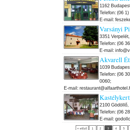
1162 Budapest 
Telefon: (06 1
E-mail: fesze
Varsányi Pi
3351 Verpelét,
Telefon: (06 3
E-mail: info@v
Akvarell É
1039 Budapest I
Telefon: (06 3
0060;
E-mail: restaurant@alfaarthotel.
Kastélyker
2100 Gödöllő,
Telefon: (06 2
E-mail: godoll
« előző
1
2
3
4
5