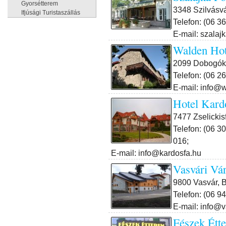
Gyorsétterem
3348 Szilvásvá
Ifjúsági Turistaszállás
Telefon: (06 3
E-mail: szalaj
Walden Hot
2099 Dobogókő
Telefon: (06 2
E-mail: info@
Hotel Kard
7477 Zselickis
Telefon: (06 3
016;
E-mail: info@kardosfa.hu
Vasvári Vá
9800 Vasvár, B
Telefon: (06 9
E-mail: info@
Fészek Étt