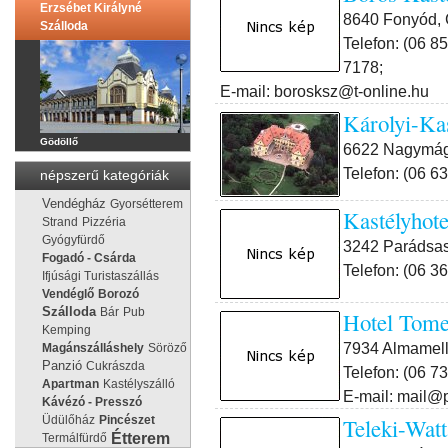
Erzsébet Királyné
8640 Fonyód, C
Szálloda
Telefon: (06 8
7178;
E-mail: borosksz@t-online.hu
Károlyi-Ka
Gödöllő
6622 Nagymágo
Telefon: (06 6
népszerű kategóriák
Vendégház
Gyorsétterem
Kastélyhot
Strand
Pizzéria
Gyógyfürdő
3242 Parádsas
Fogadó - Csárda
Telefon: (06 3
Ifjúsági Turistaszállás
Vendéglő
Borozó
Szálloda
Bár
Pub
Hotel Tomeg
Kemping
7934 Almamell
Magánszálláshely
Söröző
Panzió
Cukrászda
Telefon: (06 7
Apartman
Kastélyszálló
E-mail: mail@p
Kávézó - Presszó
Teleki-Watt
Üdülőház
Pincészet
Étterem
Termálfürdő