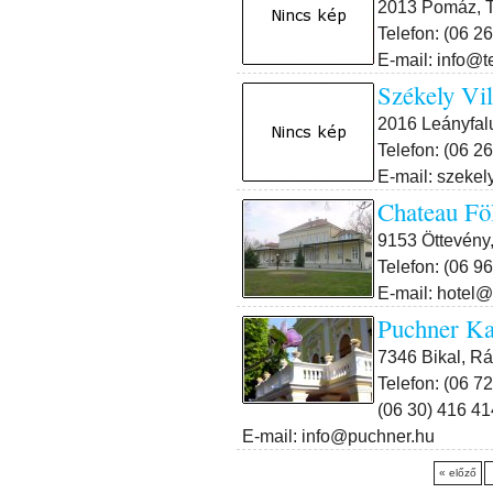
2013 Pomáz, T
Telefon: (06 2
E-mail: info@t
Székely Vil
2016 Leányfalu
Telefon: (06 2
E-mail: szekel
Chateau Fö
9153 Öttevény,
Telefon: (06 9
E-mail: hotel
Puchner Kas
7346 Bikal, Rá
Telefon: (06 7
(06 30) 416 41
E-mail: info@puchner.hu
« előző