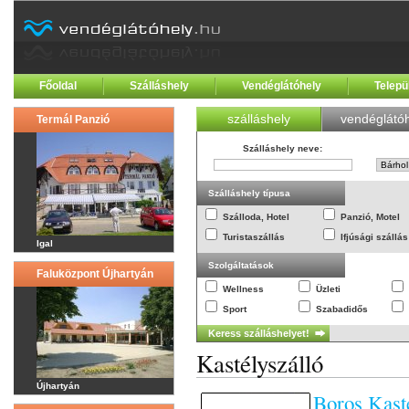
Főoldal
Szálláshely
Vendéglátóhely
Telepü
szálláshely
vendéglátóh
Termál Panzió
Szálláshely neve
:
Szálláshely típusa
Szálloda, Hotel
Panzió, Motel
Turistaszállás
Ifjúsági szállás
Igal
Szolgáltatások
Faluközpont Újhartyán
Wellness
Üzleti
Sport
Szabadidős
Kastélyszálló
Újhartyán
Boros Kasté