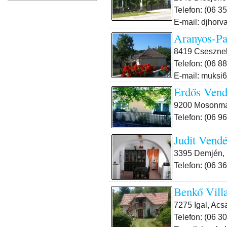
Telefon: (06 3
E-mail: djhorv
Aranyos-Pa
8419 Csesznek,
Telefon: (06 8
E-mail: muks
Erdős Ven
9200 Mosonmag
Telefon: (06 9
Judit Vend
3395 Demjén, K
Telefon: (06 3
Benkő Vill
7275 Igal, Acs
Telefon: (06 3