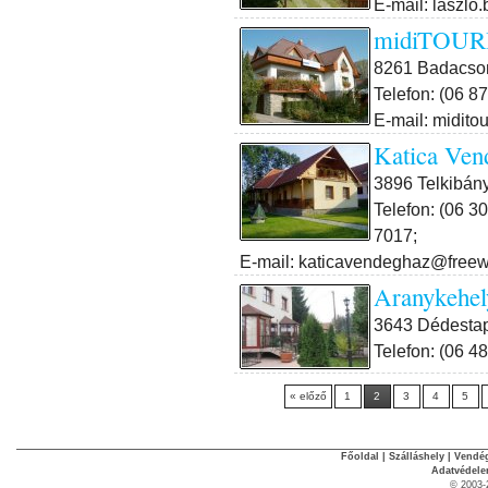
E-mail: laszlo
midiTOUR
8261 Badacson
Telefon: (06 8
E-mail: miditou
Katica Ven
3896 Telkibány
Telefon: (06 3
7017;
E-mail: katicavendeghaz@free
Aranykehel
3643 Dédestap
Telefon: (06 4
« előző
1
2
3
4
5
Főoldal
|
Szálláshely
|
Vendég
Adatvédel
© 2003-