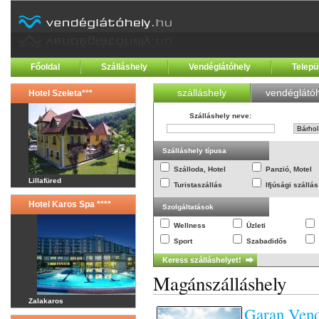
Főoldal
Szálláshely
Vendéglátóhely
Telepü
szálláshely
vendéglátóh
Hotel Szeleta***
Szálláshely neve
:
Szálláshely típusa
Szálloda, Hotel
Panzió, Motel
Lillafüred
Turistaszállás
Ifjúsági szállás
Hotel Karos Spa ****
Szolgáltatások
Wellness
Üzleti
Sport
Szabadidős
Magánszálláshely
Zalakaros
Garan Ven