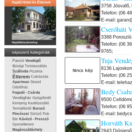
Hajdú Hotel és Étterem
3758 Jósvafő, P
Telefon: (06 4
E-mail: garan@
Cserőháti 
3388 Poroszló,
Hajdúböszörmény
Telefon: (06 3
9765;
népszerű kategóriák
Tuja Vendé
Panzió
Vendéglő
Ifjúsági Turistaszállás
8136 Lajoskom
Szálloda
Pizzéria
Telefon: (06 2
Étterem
Cukrászda
E-mail: teleha
Apartman
Strand
Üdülőház
Bedy Csab
Fogadó - Csárda
Vendégház
Gyógyfürdő
9500 Celldömö
Kemping
Kastélyszálló
Telefon: (06 9
Termálfürdő
Borozó
E-mail: bedyc
Pincészet
Söröző
Pub
Bár
Kávézó - Presszó
Horváth Ku
Gyorsétterem
Magánszálláshely
2643 Diósjenő