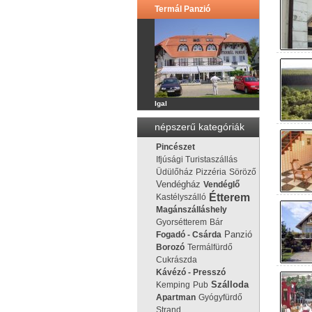
Termál Panzió
Igal
népszerű kategóriák
Pincészet
Ifjúsági Turistaszállás
Üdülőház
Pizzéria
Söröző
Vendégház
Vendéglő
Étterem
Kastélyszálló
Magánszálláshely
Gyorsétterem
Bár
Panzió
Fogadó - Csárda
Borozó
Termálfürdő
Cukrászda
Kávézó - Presszó
Kemping
Pub
Szálloda
Apartman
Gyógyfürdő
Strand