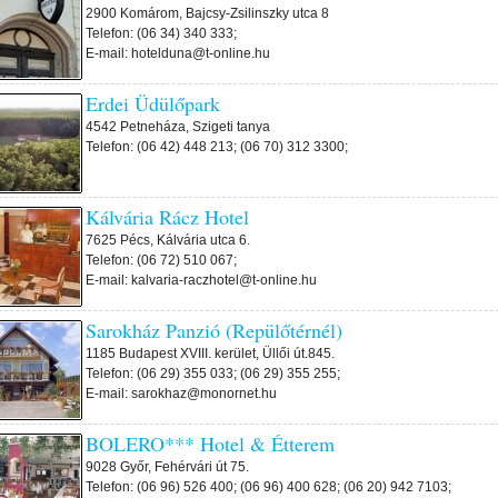
2900 Komárom, Bajcsy-Zsilinszky utca 8
Telefon: (06 34) 340 333;
E-mail: hotelduna@t-online.hu
Erdei Üdülőpark
4542 Petneháza, Szigeti tanya
Telefon: (06 42) 448 213; (06 70) 312 3300;
Kálvária Rácz Hotel
7625 Pécs, Kálvária utca 6.
Telefon: (06 72) 510 067;
E-mail: kalvaria-raczhotel@t-online.hu
Sarokház Panzió (Repülőtérnél)
1185 Budapest XVIII. kerület, Üllői út.845.
Telefon: (06 29) 355 033; (06 29) 355 255;
E-mail: sarokhaz@monornet.hu
BOLERO*** Hotel & Étterem
9028 Győr, Fehérvári út 75.
Telefon: (06 96) 526 400; (06 96) 400 628; (06 20) 942 7103;