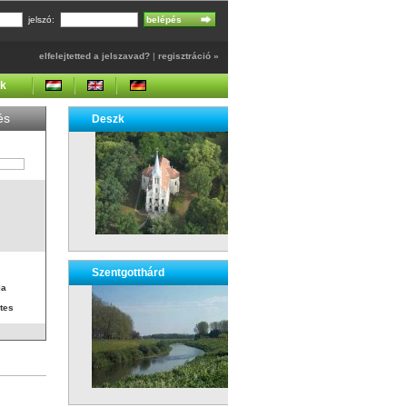
jelszó:
elfelejtetted a jelszavad?
|
regisztráció »
ek
és
Deszk
Szentgotthárd
ia
tes