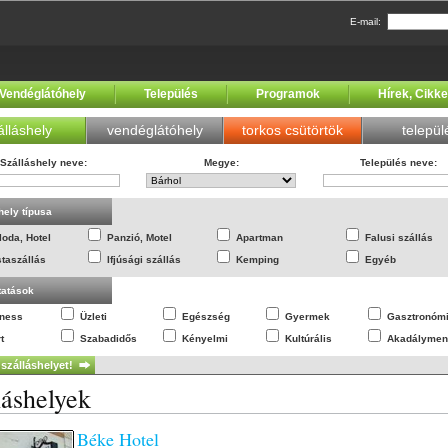
E-mail:
Vendéglátóhely
Település
Programok
Hírek, Cikk
álláshely
vendéglátóhely
torkos csütörtök
települ
Szálláshely neve
:
Megye
:
Település neve
:
hely típusa
loda, Hotel
Panzió, Motel
Apartman
Falusi szállás
staszállás
Ifjúsági szállás
Kemping
Egyéb
tatások
lness
Üzleti
Egészség
Gyermek
Gasztronóm
t
Szabadidős
Kényelmi
Kultúrális
Akadálymen
láshelyek
Béke Hotel