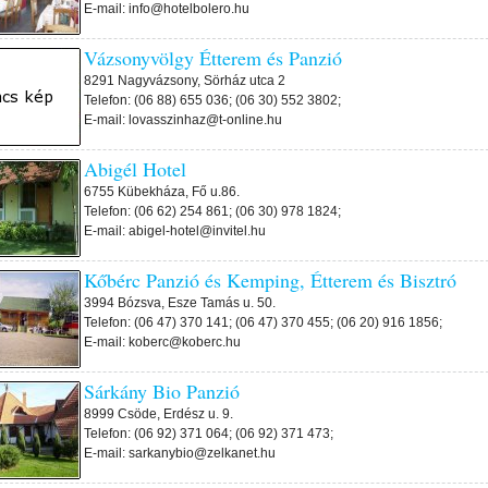
E-mail: info@hotelbolero.hu
Vázsonyvölgy Étterem és Panzió
8291 Nagyvázsony, Sörház utca 2
Telefon: (06 88) 655 036; (06 30) 552 3802;
E-mail: lovasszinhaz@t-online.hu
Abigél Hotel
6755 Kübekháza, Fő u.86.
Telefon: (06 62) 254 861; (06 30) 978 1824;
E-mail: abigel-hotel@invitel.hu
Kőbérc Panzió és Kemping, Étterem és Bisztró
3994 Bózsva, Esze Tamás u. 50.
Telefon: (06 47) 370 141; (06 47) 370 455; (06 20) 916 1856;
E-mail: koberc@koberc.hu
Sárkány Bio Panzió
8999 Csöde, Erdész u. 9.
Telefon: (06 92) 371 064; (06 92) 371 473;
E-mail: sarkanybio@zelkanet.hu