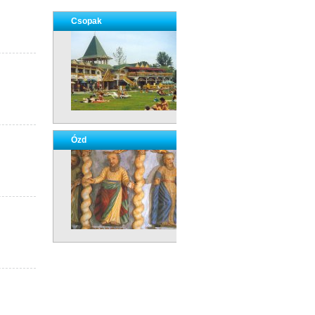
Csopak
Ózd