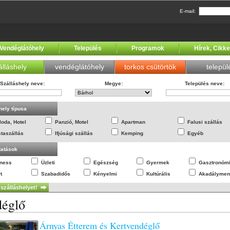
E-mail:
Vendéglátóhely
Település
Programok
Hírek, Cikk
álláshely
vendéglátóhely
torkos csütörtök
települ
Szálláshely neve
:
Megye
:
Település neve
:
hely típusa
loda, Hotel
Panzió, Motel
Apartman
Falusi szállás
staszállás
Ifjúsági szállás
Kemping
Egyéb
tatások
lness
Üzleti
Egészség
Gyermek
Gasztronóm
t
Szabadidős
Kényelmi
Kultúrális
Akadálymen
églő
Árnyas Étterem és Kertvendéglő