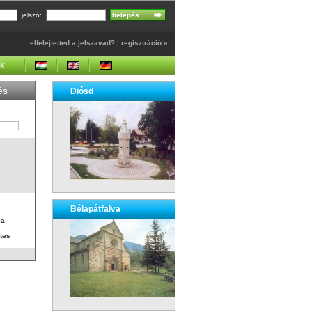
jelszó:
elfelejtetted a jelszavad?
|
regisztráció »
ek
és
Diósd
Bélapátfalva
ia
tes