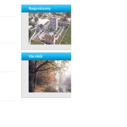
Nagyvázsony
Vácrátót