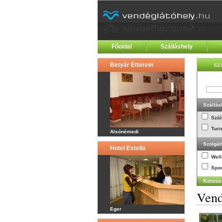
Főoldal
Szálláshely
sz
Betyár Étterem
Szállás
Szál
Turi
Alsónémedi
Szolgál
Hotel Estella
Wel
Spor
Vend
Eger