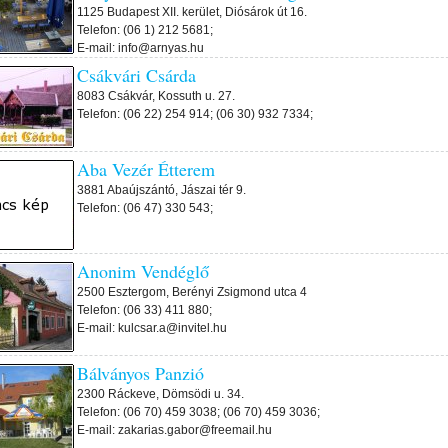
1125 Budapest XII. kerület, Diósárok út 16.
Telefon: (06 1) 212 5681;
E-mail: info@arnyas.hu
Csákvári Csárda
8083 Csákvár, Kossuth u. 27.
Telefon: (06 22) 254 914; (06 30) 932 7334;
Aba Vezér Étterem
3881 Abaújszántó, Jászai tér 9.
Telefon: (06 47) 330 543;
Anonim Vendéglő
2500 Esztergom, Berényi Zsigmond utca 4
Telefon: (06 33) 411 880;
E-mail: kulcsar.a@invitel.hu
Bálványos Panzió
2300 Ráckeve, Dömsödi u. 34.
Telefon: (06 70) 459 3038; (06 70) 459 3036;
E-mail: zakarias.gabor@freemail.hu