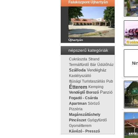
Faluközpont Újhartyán
Újhartyán
népszerű kategóriák
Cukrászda
Strand
Termálfürdő
Bár
Üdülőház
Vendégház
Szálloda
Kastélyszálló
Ifjúsági Turistaszállás
Pub
Étterem
Kemping
Panzió
Vendéglő
Borozó
Fogadó - Csárda
Apartman
Söröző
Pizzéria
Magánszálláshely
Pincészet
Gyógyfürdő
Gyorsétterem
Kávézó - Presszó