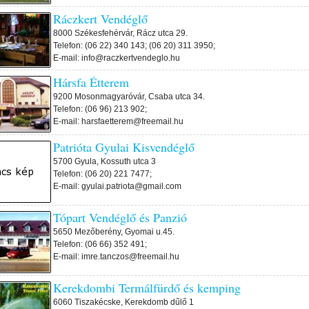
Ráczkert Vendéglő
8000 Székesfehérvár, Rácz utca 29.
Telefon: (06 22) 340 143; (06 20) 311 3950;
E-mail: info@raczkertvendeglo.hu
Hársfa Étterem
9200 Mosonmagyaróvár, Csaba utca 34.
Telefon: (06 96) 213 902;
E-mail: harsfaetterem@freemail.hu
Patrióta Gyulai Kisvendéglő
5700 Gyula, Kossuth utca 3
Telefon: (06 20) 221 7477;
E-mail: gyulai.patriota@gmail.com
Tópart Vendéglő és Panzió
5650 Mezőberény, Gyomai u.45.
Telefon: (06 66) 352 491;
E-mail: imre.tanczos@freemail.hu
Kerekdombi Termálfürdő és kemping
6060 Tiszakécske, Kerekdomb dűlő 1