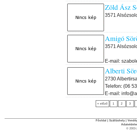
Zöld Ász
3571 Alsózsolc
Amigó Sö
3571 Alsózsolc
E-mail: szab
Alberti Sö
2730 Albertirsa
Telefon: (06 5
E-mail: info@a
« előző
1
2
3
Főoldal
|
Szálláshely
|
Vendég
Adatvédel
© 2003-