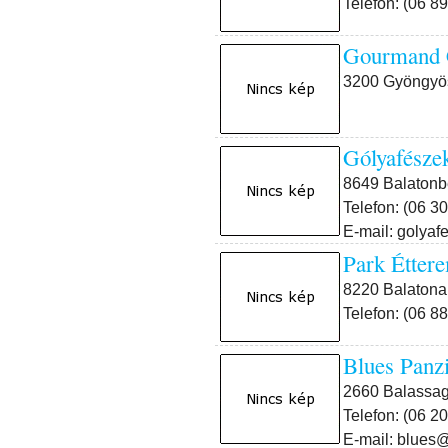
Telefon: (06 8
Gourmand 
3200 Gyöngyös
Gólyafés
8649 Balatonb
Telefon: (06 3
E-mail: goly
Park Étte
8220 Balatona
Telefon: (06 8
Blues Pan
2660 Balassagy
Telefon: (06 2
E-mail: blues