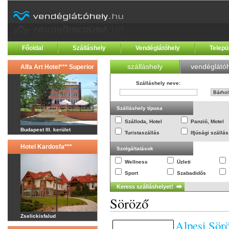
Főoldal
Szálláshely
Vendéglátóhely
Telepü
szálláshely
vendéglátóh
Alfa Art Hotel*** Superior
Szálláshely neve
:
Szálláshely típusa
Szálloda, Hotel
Panzió, Motel
Budapest III. kerület
Turistaszállás
Ifjúsági szállás
Hotel Kardosfa***
Szolgáltatások
Wellness
Üzleti
Sport
Szabadidős
Söröző
Zselickisfalud
Alpesi Sör