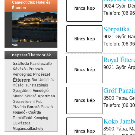
Camelot Club Hotel és
9024 Győr, Dér
Étterem
Telefon: (06 9
Sörpatik
9021 Győr, Ba
Telefon: (06 9
Vác
népszerű kategóriák
Royal Étt
Szálloda
Kastélyszálló
9021 Győr, Árp
Kávézó - Presszó
Vendégház
Pincészet
Étterem
Bár
Üdülőház
Ifjúsági Turistaszállás
Gróf Panzi
Gyógyfürdő
Vendéglő
Strand
Söröző
Apartman
8500 Pápa, Gró
Gyorsétterem
Pub
Telefon: (06 3
Panzió
Pizzéria
Borozó
Fogadó - Csárda
Termálfürdő
Kemping
Koko Jamb
Cukrászda
8500 Pápa, Ma
Magánszálláshely