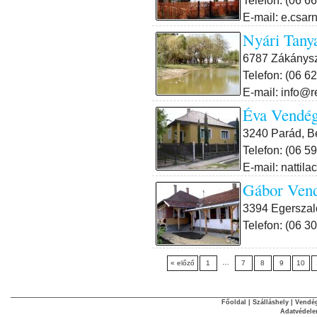
E-mail: e.csar
Nyári Tany
6787 Zákánysz
Telefon: (06 6
E-mail: info@r
Éva Vendé
3240 Parád, B
Telefon: (06 5
E-mail: nattil
Gábor Ven
3394 Egerszaló
Telefon: (06 3
…
« előző
1
7
8
9
10
Főoldal
|
Szálláshely
|
Vendég
Adatvédel