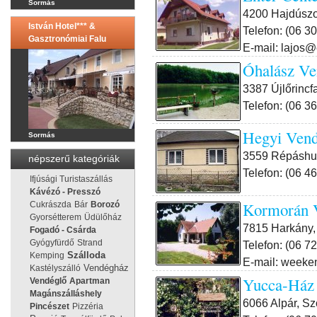
Sormás
4200 Hajdúszob
István Hotel*** &
Telefon: (06 3
Gasztronómiai Falu
E-mail: lajos@
Óhalász Ve
3387 Újlőrincfa
Telefon: (06 3
Hegyi Ven
Sormás
3559 Répáshut
népszerű kategóriák
Telefon: (06 4
Ifjúsági Turistaszállás
Kávézó - Presszó
Kormorán 
Cukrászda
Bár
Borozó
Gyorsétterem
Üdülőház
7815 Harkány, 
Fogadó - Csárda
Gyógyfürdő
Strand
Telefon: (06 7
Kemping
Szálloda
E-mail: weeke
Vendégház
Kastélyszálló
Yucca-Ház
Vendéglő
Apartman
Magánszálláshely
6066 Alpár, Sz
Pincészet
Pizzéria