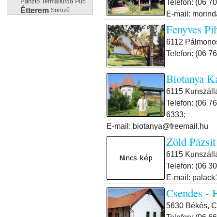
Telefon: (06 7
Panzió
Termálfürdő
Pub
Étterem
Söröző
E-mail: morind
Fenyves Pi
6112 Pálmonos
Telefon: (06 7
Biotanya K
6115 Kunszáll
Telefon: (06 7
6333;
E-mail: biotanya@freemail.hu
Zöld Pázsi
6115 Kunszállá
Telefon: (06 3
E-mail: palac
Csendes - 
5630 Békés, C
Telefon: (06 6