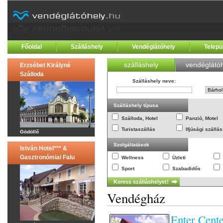
Főoldal
Szálláshely
Vendéglátóhely
Telepü
szálláshely
vendéglátóh
Erzsébet Királyné
Szálloda
Szálláshely neve
:
Szálláshely típusa
Szálloda, Hotel
Panzió, Motel
Turistaszállás
Ifjúsági szállás
Gödöllő
Szolgáltatások
István Hotel*** &
Gasztronómiai Falu
Wellness
Üzleti
Sport
Szabadidős
Vendégház
Enter Cent