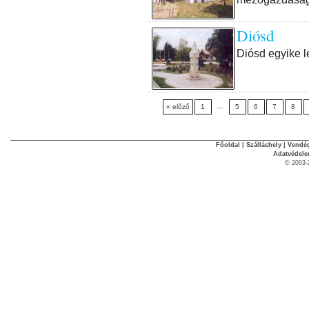
Diósd
Diósd egyike l
…
« előző
1
5
6
7
8
Főoldal
|
Szálláshely
|
Vendég
Adatvédel
© 2003-