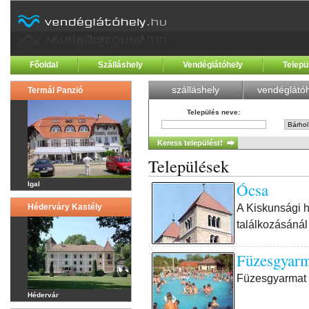
Főoldal
Szálláshely
Vendéglátóhely
Telepü
szálláshely
vendéglátóh
Termál Panzió
Település neve
:
Települések
Ócsa
Igal
A Kiskunsági 
Héderváry Kastély
találkozásánál
Füzesgyarm
Füzesgyarmat m
Hédervár