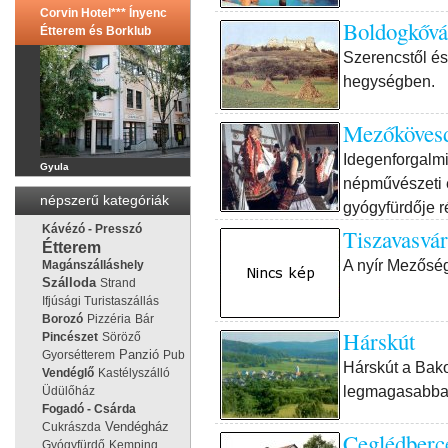
Corvin Hotel*** Ínyenc
Boldogkővá
Étterem és Borklub
Szerencstől és
hegységben.
Mezőköves
Idegenforgalm
Gyula
népművészeti 
népszerű kategóriák
gyógyfürdője r
Kávézó - Presszó
Tiszavasvár
Étterem
A nyír Mezőség
Magánszálláshely
Szálloda
Strand
Ifjúsági Turistaszállás
Borozó
Pizzéria
Bár
Hárskút
Pincészet
Söröző
Panzió
Gyorsétterem
Pub
Hárskút a Bak
Vendéglő
Kastélyszálló
legmagasabban
Üdülőház
Fogadó - Csárda
Vendégház
Cukrászda
Ceglédberc
Gyógyfürdő
Kemping