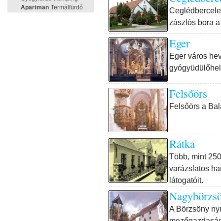
Apartman
Termálfürdő
Ceglédbercele
zászlós bora a
Eger
Eger város hev
gyógyüdülőhely
Felsőörs
Felsőörs a Bal
Rátka
Több, mint 250
varázslatos han
látogatóit.
Nagybörzs
A Börzsöny nyug
mezőgazdasági 